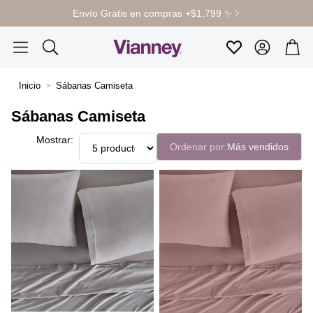
Envío Gratis en compras +$1,799 ✨
Cuenta
Carr
Favoritos
Buscar
Inicio
Sábanas Camiseta
Sábanas Camiseta
Mostrar:
Ordenar por:
Más vendidos