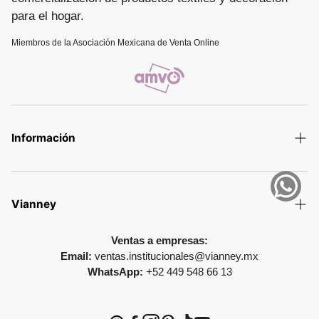
para el hogar.
Miembros de la Asociación Mexicana de Venta Online
Información
Términos y Condiciones
Aviso de privacidad
Vianney
Política de devolución
Colecciones
Ventas a empresas:
Promesa de entrega
Email:
ventas.institucionales@vianney.mx
Colecciones Interactivas
WhatsApp:
+52 449 548 66 13
Preguntas Frecuentes
Contacto
Fe de erratas
Nuestras Tiendas