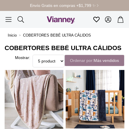
Envío Gratis en compras +$1,799 ✨
Cuenta
Carr
Favoritos
Buscar
Inicio
COBERTORES BEBÉ ULTRA CÁLIDOS
COBERTORES BEBÉ ULTRA CÁLIDOS
Mostrar:
Ordenar por:
Más vendidos