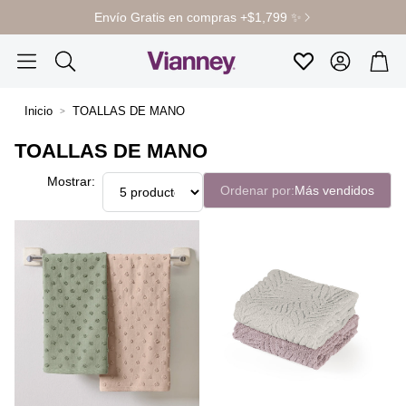
Envío Gratis en compras +$1,799 ✨
Cuenta
Carr
Favoritos
Buscar
Inicio
TOALLAS DE MANO
TOALLAS DE MANO
Mostrar:
Ordenar por:
Más vendidos