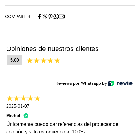
Medidas y contenido:
CAMA/CUNA/CORRAL:
1 Protector de colchón 0.85 x
COMPARTIR
1.50 x .10 m
CUNA:
1 Protector de colchón 0.70 x 1.40 x .10 m
Opiniones de nuestros clientes
Composición:
100% poliéster
5.00
Reviews por Whatsapp by
2025-01-07
Michel
Únicamente puedo dar referencias del protector de
colchón y si lo recomiendo al 100%