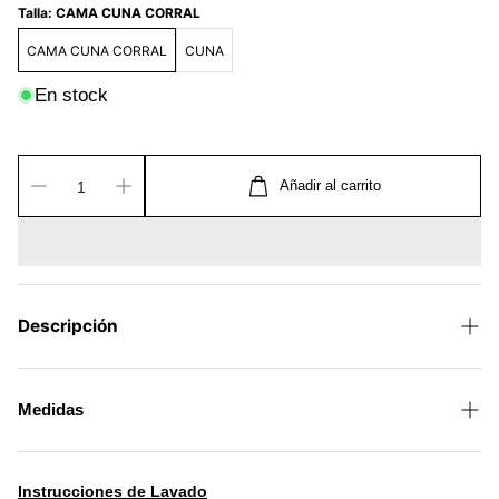
Talla:
CAMA CUNA CORRAL
CAMA CUNA CORRAL
CUNA
En stock
Añadir al carrito
Descripción
Reduce el estrés y tensión muscular. Larga durabilidad
por su funda removible y fácil de lavar. Frescura,
Medidas
gracias a su tecnología de enfriamiento. Larga
durabilidad.
Experience the convenience of swift order fulfillment
with our top-notch Shipping services.
Instrucciones de Lavado