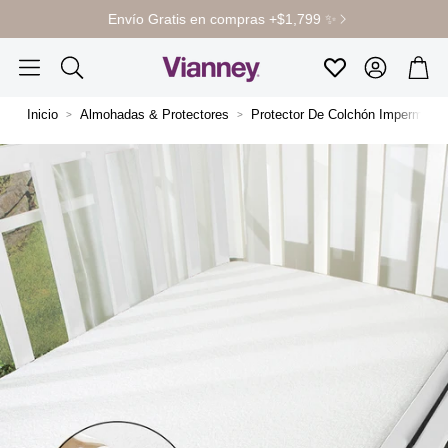
Envío Gratis en compras +$1,799 ✨
Cuenta
Carr
Favoritos
Buscar
Inicio
Almohadas & Protectores
Protector De Colchón Impermeab