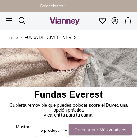
Envío Gratis en compras +$1,799
Cuenta
Carr
Favoritos
Buscar
Inicio
FUNDA DE DUVET EVEREST
Fundas Everest
Cubierta removible que puedes colocar sobre el Duvet, una
opción práctica
y calientita para tu cama.
Mostrar:
Ordenar por:
Más vendidos