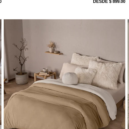
0
DESDE $ 899.00