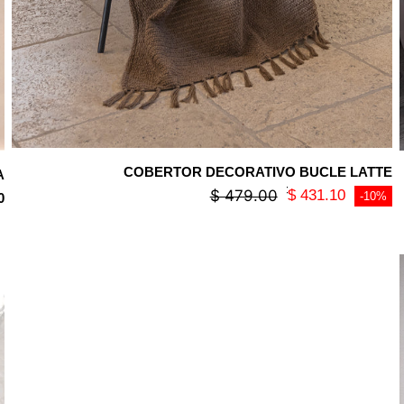
COBERTOR DECORATIVO BUCLE LATTE
A
PRECIO REGULAR
$ 479.00
$ 431.10
-10%
0