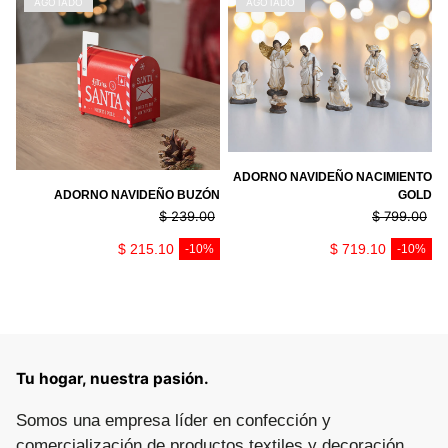
AGOTADO
AGOTADO
ADORNO NAVIDEÑO NACIMIENTO
ADORNO NAVIDEÑO BUZÓN
GOLD
$ 239.00
$ 799.00
PRECIO REGULAR
PRECIO REGULA
$ 215.10
$ 719.10
-10%
-10%
Tu hogar, nuestra pasión.
Somos una empresa líder en confección y
comercialización de productos textiles y decoración