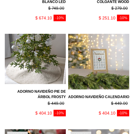
BLANCO LED
COLGANTE WOOD
$ 749.00
$ 279.00
PRECIO REGULAR
PRECIO REGULA
$ 674.10
$ 251.10
-10%
-10%
ADORNO NAVIDEÑO PIE DE
ÁRBOL FROSTY
ADORNO NAVIDEÑO CALENDARIO
$ 449.00
$ 449.00
PRECIO REGULAR
PRECIO REGULA
$ 404.10
$ 404.10
-10%
-10%