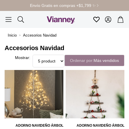
Envío Gratis en compras +$1,799 ✨
Cuenta
Carr
Favoritos
Buscar
Inicio
Accesorios Navidad
Accesorios Navidad
Mostrar:
Ordenar por:
Más vendidos
ADORNO NAVIDEÑO ÁRBOL
ADORNO NAVIDEÑO ÁRBOL