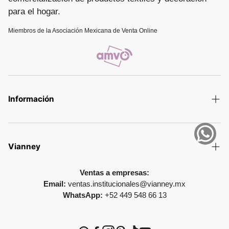
para el hogar.
Miembros de la Asociación Mexicana de Venta Online
Información
Términos y Condiciones
Aviso de privacidad
Vianney
Política de devolución
Colecciones
Ventas a empresas:
Promesa de entrega
Email:
ventas.institucionales@vianney.mx
Colecciones Interactivas
WhatsApp:
+52 449 548 66 13
Preguntas Frecuentes
Contacto
Fe de erratas
Nuestras Tiendas