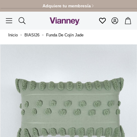
Adquiere tu membresía
Cuenta
Carr
Favoritos
Buscar
Inicio
BIASI26
Funda De Cojín Jade