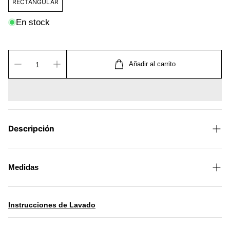
RECTANGULAR
En stock
Añadir al carrito
Descripción
Funda de cojín rectangular con textura de jacquard
Medidas
1 Funda de cojín 0.50 m x 0.30 m
Composición:
Instrucciones de Lavado
Poliéster